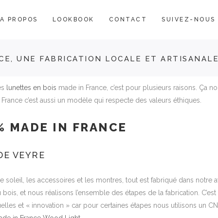
A PROPOS
LOOKBOOK
CONTACT
SUIVEZ-NOUS
CE, UNE FABRICATION LOCALE ET ARTISANAL
es
lunettes en bois
made in France, c’est pour plusieurs raisons. Ça nou
 France c’est aussi un modèle qui respecte des valeurs éthiques.
% MADE IN FRANCE
DE VEYRE
de soleil, les accessoires et les montres, tout est fabriqué dans notre at
bois, et nous réalisons l’ensemble des étapes de la fabrication. C’est 
lles et « innovation » car pour certaines étapes nous utilisons un C