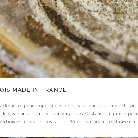
OIS MADE IN FRANCE
lles idées pour proposer des produits toujours plus innovants sans s
ande
des montures en bois personnalisées
. C’est aussi la garantie p
en bois
en respectant nos valeurs. Wood light produit exclusivement