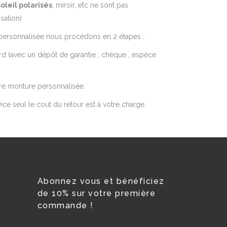
oleil polarisés
, miroir, etc ne sont pas
sation)
personnalisée nous procédons en 2 étapes :
d (avec un dépôt de garantie , chèque , espèce
tre monture personnalisée
vice seul le cout du retour est à votre charge.
Abonnez vous et bénéficiez
de 10% sur votre première
commande !