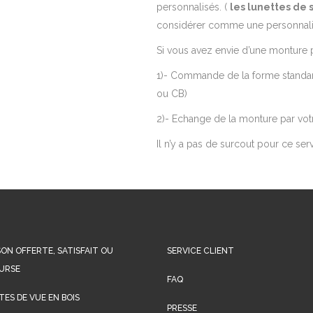
personnalisés. (
les lunettes de s
considérer comme une personnali
Si vous avez envie d’une monture 
1)- Commande de la forme standar
ou CB)
2)- Echange de la monture par vo
Il n’y a pas de surcout pour ce ser
SON OFFERTE, SATISFAIT OU
SERVICE CLIENT
URSE
FAQ
ES DE VUE EN BOIS
PRESSE