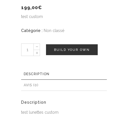
199,00
€
test custom
Catégorie :
Non classé
test
BUILD YOUR OWN
quantity
DESCRIPTION
AVIS (0)
Description
test lunettes custom