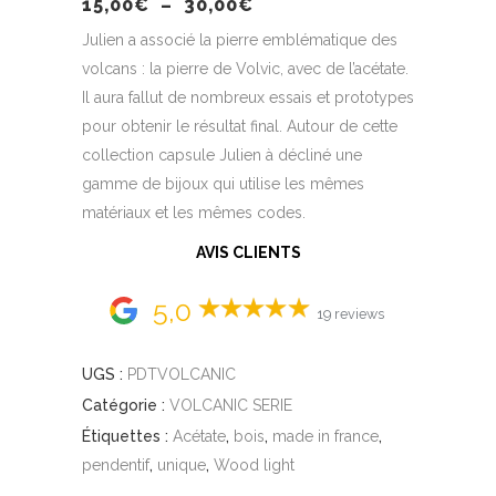
Plage
15,00
€
–
30,00
€
de
prix :
Julien a associé la pierre emblématique des
15,00€
volcans : la pierre de Volvic, avec de l’acétate.
à
30,00€
Il aura fallut de nombreux essais et prototypes
pour obtenir le résultat final. Autour de cette
collection capsule Julien à décliné une
gamme de bijoux qui utilise les mêmes
matériaux et les mêmes codes.
AVIS CLIENTS
5,0
19 reviews
UGS :
PDTVOLCANIC
Catégorie :
VOLCANIC SERIE
Étiquettes :
Acétate
,
bois
,
made in france
,
pendentif
,
unique
,
Wood light