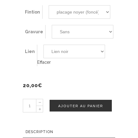
Fintion
Gravure
Lien
Effacer
20,00
€
Pendentif
AJOUTER AU PANIER
VOLCANIC
SERIE
quantity
DESCRIPTION