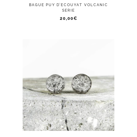
peuvent
BAGUE PUY D’ECOUYAT VOLCANIC
être
SERIE
choisies
20,00
€
sur
la
page
du
produit
AJOUTER AU PANIER