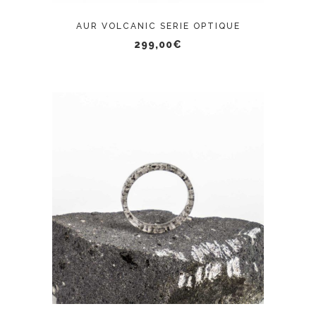
AUR VOLCANIC SERIE OPTIQUE
299,00
€
Ce
CHOIX DES OPTIONS
produit
a
plusieurs
variations.
Les
options