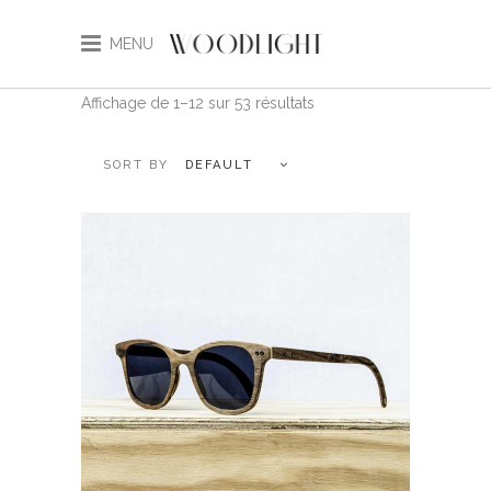
MENU
Affichage de 1–12 sur 53 résultats
DEFAULT
Ce
CHOIX DES OPTIONS
produit
a
plusieurs
variations.