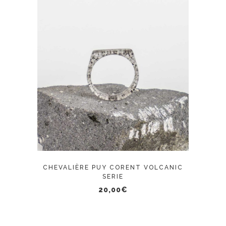
Ce
CHOIX DES OPTIONS
produit
a
plusieurs
variations.
Les
options
peuvent
CHEVALIÈRE PUY CORENT VOLCANIC
être
SERIE
choisies
20,00
€
sur
la