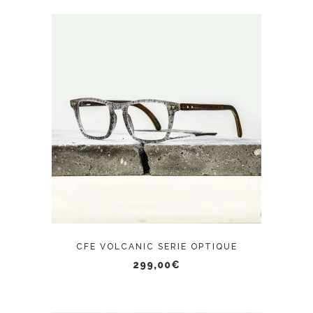
à
la
299,00€
page
du
produit
CONTACTER L'OPTICIEN
CFE VOLCANIC SERIE OPTIQUE
299,00
€