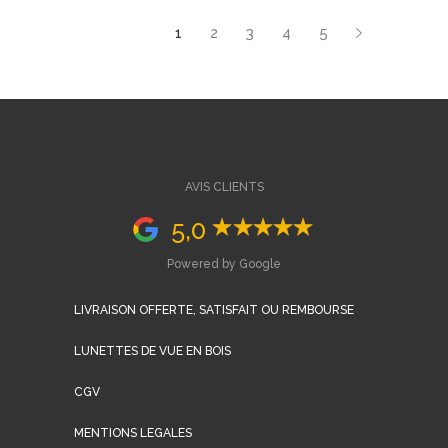
page
du
1
2
3
4
5
produit
AVIS CLIENTS
5,0
Powered by Google
LIVRAISON OFFERTE, SATISFAIT OU REMBOURSE
LUNETTES DE VUE EN BOIS
CGV
MENTIONS LEGALES