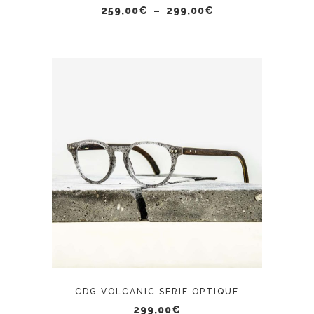
être
Plage
259,00
€
–
299,00
€
de
choisies
prix :
sur
259,00€
à
la
299,00€
page
du
produit
CONTACTER L'OPTICIEN
CDG VOLCANIC SERIE OPTIQUE
299,00
€