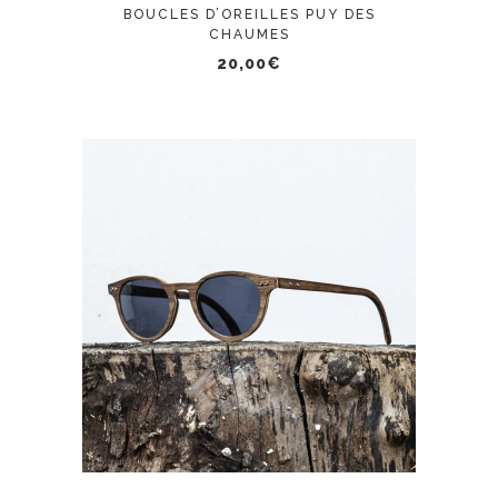
BOUCLES D’OREILLES PUY DES
CHAUMES
20,00
€
Ce
CHOIX DES OPTIONS
produit
a
plusieurs
variations.
Les
options
peuvent