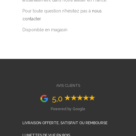
artisanalement dans notre atelier en France.
Pour toute question n’hésitez pas à
nous
contacter
.
Disponible en magasin
AVIS CLIENTS
5,0
Powered by Google
LIVRAISON OFFERTE, SATISFAIT OU REMBOURSE
LUNETTES DE VUE EN BOIS