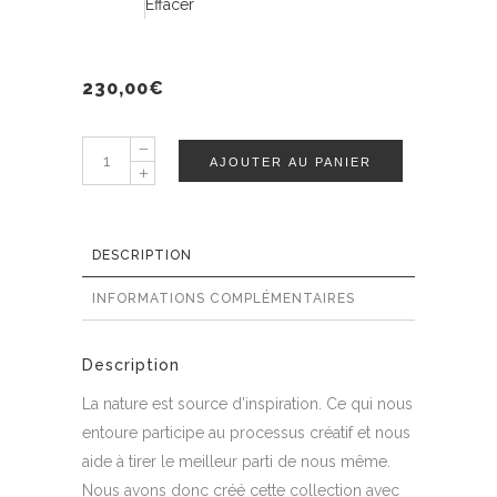
Effacer
230,00
€
CFE
AJOUTER AU PANIER
Flower
power
series
DESCRIPTION
quantity
INFORMATIONS COMPLÉMENTAIRES
Description
La nature est source d’inspiration. Ce qui nous
entoure participe au processus créatif et nous
aide à tirer le meilleur parti de nous même.
Nous avons donc créé cette collection avec