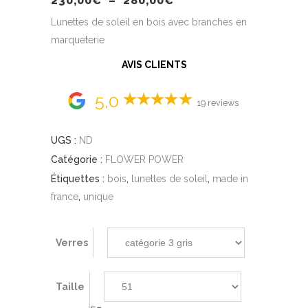
230,00
€
–
280,00
€
de
prix :
Lunettes de soleil en bois avec branches en
230,00€
marqueterie
à
280,00€
AVIS CLIENTS
5,0
19 reviews
UGS :
ND
Catégorie :
FLOWER POWER
Étiquettes :
bois
,
lunettes de soleil
,
made in
france
,
unique
Verres
Taille