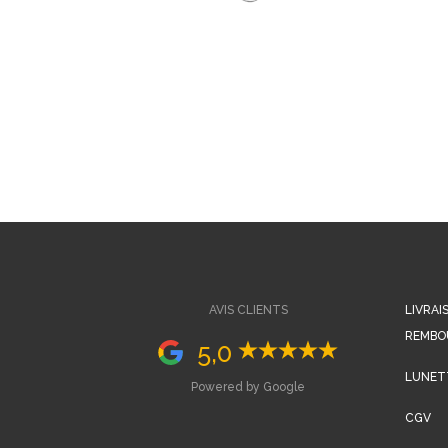
AVIS CLIENTS
LIVRAI
REMBO
5,0
LUNETT
Powered by Google
CGV