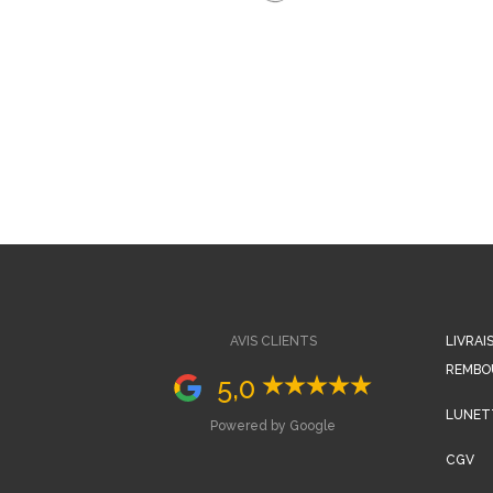
AVIS CLIENTS
LIVRAI
REMBO
5,0
LUNETT
Powered by Google
CGV