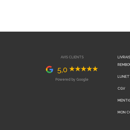
AVIS CLIENTS
LIVRAI
REMBO
5,0
LUNETT
Powered by Google
CGV
MENTI
MON C