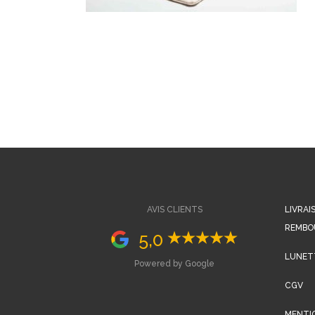
AVIS CLIENTS
LIVRAI
REMBO
5,0
LUNETT
Powered by Google
CGV
MENTI